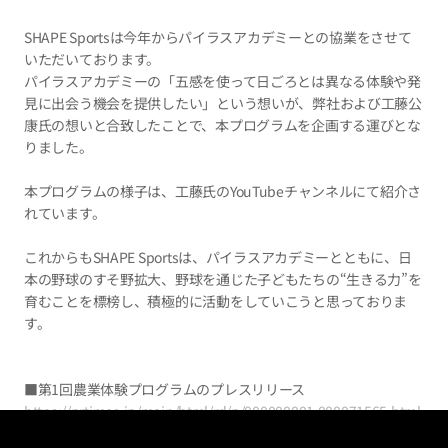
SHAPE Sportsは今年からパイラスアカデミーとの協業をさせて
いただいております。
パイラスアカデミーの「五感を使って日ごろとは異なる体験や発
見に出会う機会を提供したい」という想いが、弊社および工藤公
康氏の想いと合致したことで、本プログラムを企画する運びとな
りました。
本プログラムの様子は、工藤氏のYouTubeチャンネルにて紹介さ
れています。
これからもSHAPE Sportsは、パイラスアカデミーとともに、日
本の野球のすそ野拡大、野球を通じた子どもたちの“生きる力”を
育むことを標榜し、積極的に活動をしていこうと思っておりま
す。
■第1回農業体験プログラムのプレスリリース
https://prtimes.jp/main/html/rd/p/000000001.000071565.html