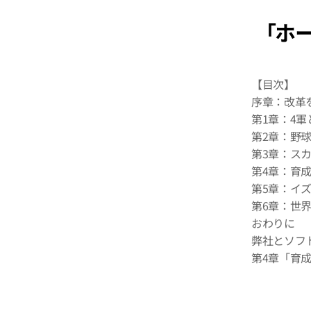
「ホ
【目次】
序章：改革
第1章：4
第2章：野球
第3章：ス
第4章：育
第5章：イ
第6章：世
おわりに
弊社とソフ
第4章「育