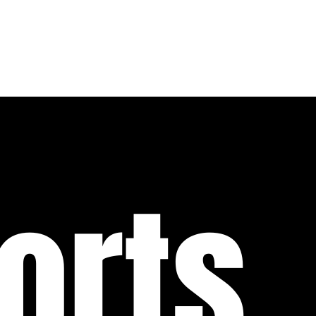
Next
orts