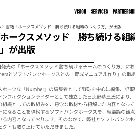
VISION
SERVICES
PARTNERSHI
s
書籍「ホークスメソッド　勝ち続ける組織のつくり方」が出版
「ホークスメソッド　勝ち続ける組
方」が出版
28日発売の「ホークスメソッド 勝ち続けるチームのつくり方」に
Partnersとソフトバンクホークスとの「育成マニュアル作り」の
スポーツ誌「Number」の編集者として野球を中心に編集、記
ノンフィクションライターとして独立した日比野恭三氏により、
の組織としての取組みを、丹念な取材から紐解いた内容となって
一になることを標榜するソフトバンクホークスを、組織論の観
いる内容となっております。そのなかで、弊社とソフトバンクホ
ェクトも取り上げていただきました。