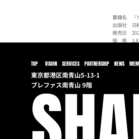
書籍名　『
出版社　日経
発売日　202
価　格　1,
ISBN　  97
Amazon
TOP
VISION
SERVICES
PARTNERSHIP
NEWS
MEM
Prev
東京都港区南青山5-13-1 
SHA
プレファス南青山 9階