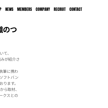
P
NEWS
MEMBERS
COMPANY
RECRUIT
CONTACT
織のつ
おいて、
取組みが紹介さ
事執筆に携わ
ソフトバン
おります。
点から取材、
ークスとの