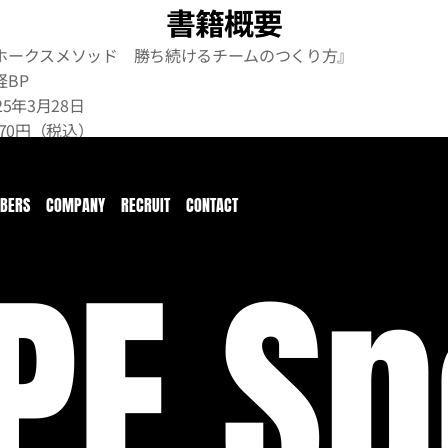
書籍概要
ホークスメソッド　勝ち続けるチームのつくり方』
BP
5年3月28日
870円（税込）
84296207893
の書籍販売ページ　
https://amzn.asia/d/3SaK5uR
BERS
COMPANY
RECRUIT
CONTACT
PE Sp